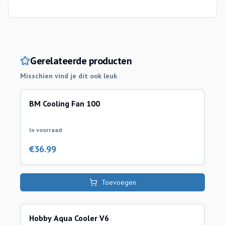
Gerelateerde producten
Misschien vind je dit ook leuk
BM Cooling Fan 100
coolers
In voorraad
€
36.99
Toevoegen
Hobby Aqua Cooler V6
coolers