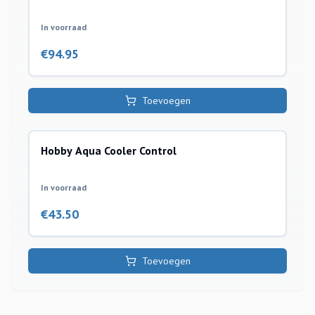
In voorraad
€
94.95
Toevoegen
Hobby Aqua Cooler Control
coolers
In voorraad
€
43.50
Toevoegen