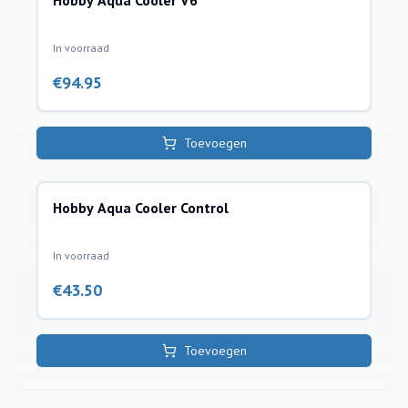
Hobby Aqua Cooler V6
In voorraad
€
94.95
Toevoegen
Hobby Aqua Cooler Control
coolers
In voorraad
€
43.50
Toevoegen