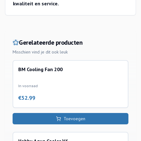
kwaliteit en service.
Gerelateerde producten
Misschien vind je dit ook leuk
BM Cooling Fan 200
coolers
In voorraad
€
52.99
Toevoegen
coolers