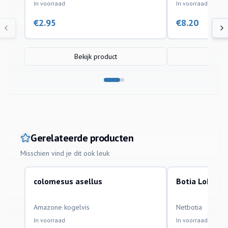
In voorraad
In voorraad
€
2.95
€
8.20
Bekijk product
Bek
Gerelateerde producten
Misschien vind je dit ook leuk
colomesus asellus
Botia Lohach
aquariumvissen
aquariumvissen
Amazone kogelvis
Netbotia
In voorraad
In voorraad