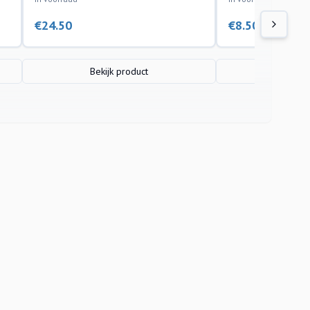
€
24.50
€
8.50
Bekijk product
Bekijk