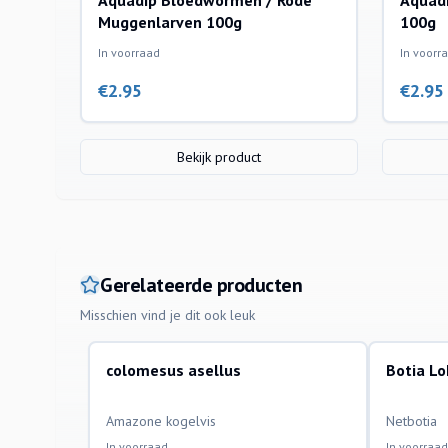
Aquadip Bloedwormen / Rode
Aquadi
Muggenlarven 100g
100g
In voorraad
In voorr
€
2.95
€
2.95
Bekijk product
Gerelateerde producten
Misschien vind je dit ook leuk
colomesus asellus
Botia L
aquariumvissen
aquariumvi
Amazone kogelvis
Netbotia
In voorraad
In voorraad