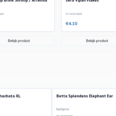
p Brine Shrimp / Artemia
sera Vipan Flakes
aad
In voorraad
€
4.10
Bekijk product
Bekijk product
ohachata XL
Betta Splendens Elephant Ear
ssen
aquariumvissen
kempvis
In voorraad