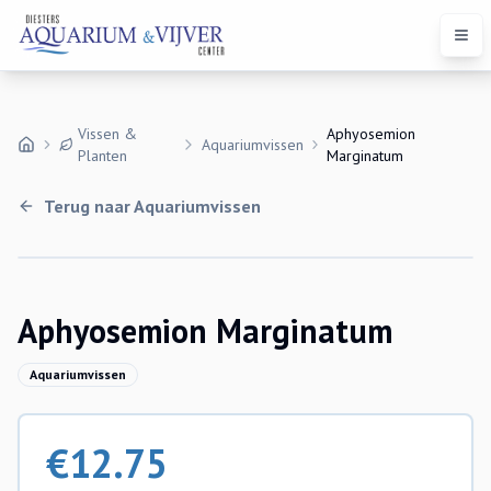
Open
Vissen &
Aphyosemion
Aquariumvissen
Planten
Marginatum
Terug naar
Aquariumvissen
Uitverkocht
Aphyosemion Marginatum
Aquariumvissen
€
12.75