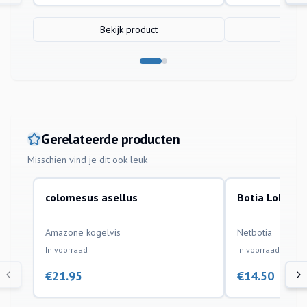
Bekijk product
Bek
Gerelateerde producten
Misschien vind je dit ook leuk
colomesus asellus
Botia Lohach
aquariumvissen
aquariumvissen
Amazone kogelvis
Netbotia
In voorraad
In voorraad
€
21.95
€
14.50