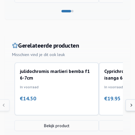
Gerelateerde producten
Misschien vind je dit ook leuk
julidochromis marlieri bemba f1
Cyprichromis 
aquariumvissen
aquariumvissen
6-7cm
isanga 6cm
In voorraad
In voorraad
€
14.50
€
19.95
Bekijk product
Bek