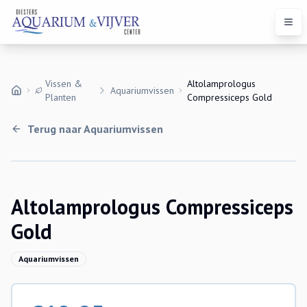
Open
Vissen &
Altolamprologus
Aquariumvissen
Planten
Compressiceps Gold
Terug naar
Aquariumvissen
Uitverkocht
Altolamprologus Compressiceps
Gold
Aquariumvissen