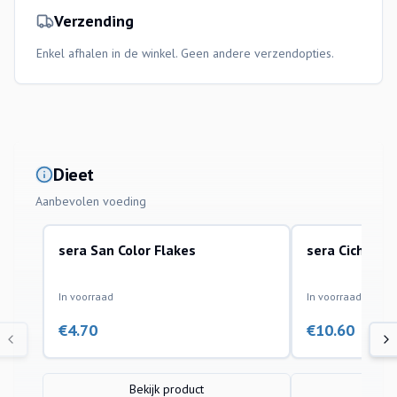
Verzending
Enkel afhalen in de winkel. Geen andere verzendopties.
Dieet
Aanbevolen voeding
sera San Color Flakes
sera Cichlid 
In voorraad
In voorraad
€
4.70
€
10.60
Bekijk product
Bek