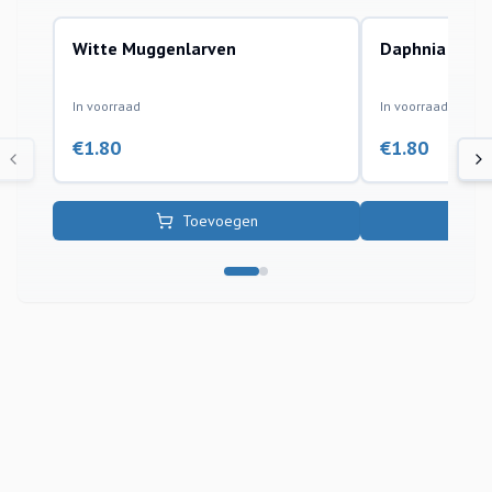
Witte Muggenlarven
Daphnia (Wate
levend voer
levend voer
In voorraad
In voorraad
€
1.80
€
1.80
Toevoegen