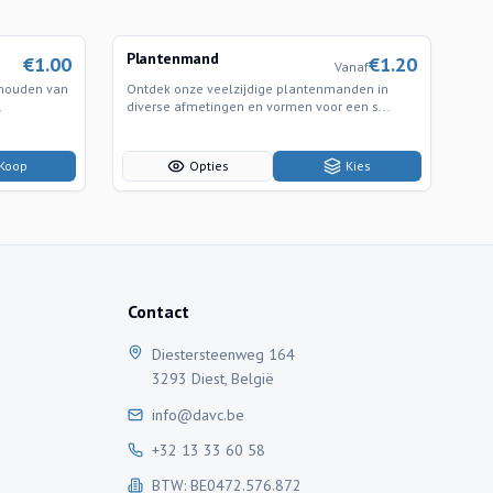
Plantenmand
€
1.00
€
1.20
Vanaf
thouden van
Ontdek onze veelzijdige plantenmanden in
.
diverse afmetingen en vormen voor een s...
Koop
Opties
Kies
Contact
Diestersteenweg 164
3293 Diest, België
info@davc.be
+32 13 33 60 58
BTW: BE0472.576.872