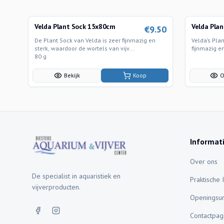
Velda Plant Sock 15x80cm
Velda Plan
€
9.50
De Plant Sock van Velda is zeer fijnmazig en
Velda’s Pla
sterk, waardoor de wortels van vijv...
fijnmazig e
80 g
Bekijk
Koop
O
Informat
Over ons
De specialist in aquaristiek en
Praktische 
vijverproducten.
Openingsu
Contactpag