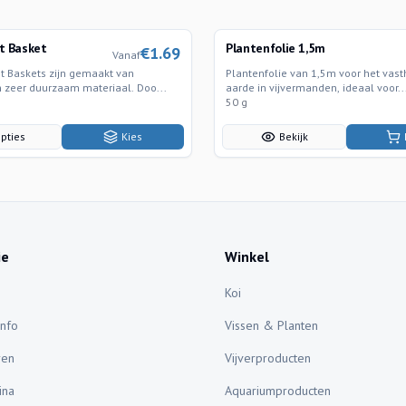
t Basket
Plantenfolie 1,5m
€
1.69
Vanaf
nt Baskets zijn gemaakt van
Plantenfolie van 1,5m voor het vas
n zeer duurzaam materiaal. Doo...
aarde in vijvermanden, ideaal voor..
50 g
pties
Kies
Bekijk
ie
Winkel
Koi
Info
Vissen & Planten
ren
Vijverproducten
ina
Aquariumproducten