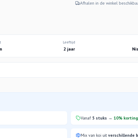
Afhalen in de winkel beschikba
t
Leeftijd
n
2 jaar
Ni
Vanaf
5 stuks
→
10% korting
Mix van koi uit
verschillende 