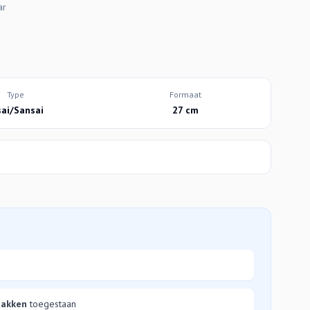
ar
Type
Formaat
sai/Sansai
27 cm
bakken
toegestaan