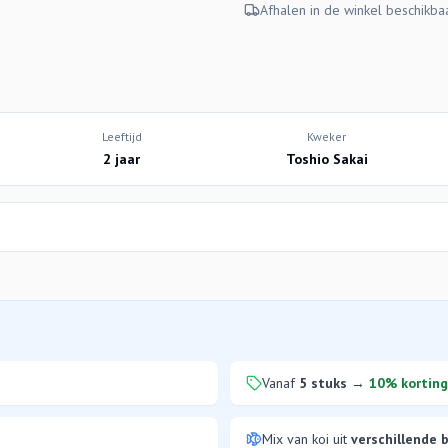
Afhalen in de winkel beschikba
Leeftijd
Kweker
2 jaar
Toshio Sakai
Vanaf
5 stuks
→
10% korting
Mix van koi uit
verschillende 