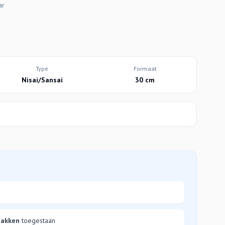
ar
Type
Formaat
Nisai/Sansai
30 cm
bakken
toegestaan