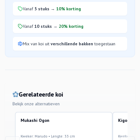
Vanaf
5 stuks
→
10% korting
Vanaf
10 stuks
→
20% korting
Mix van koi uit
verschillende bakken
toegestaan
Gerelateerde koi
Bekijk onze alternatieven
Mukashi Ogon
Kigoi
Kweker: Marudo • Lengte: 33 cm
Kweker: Maru