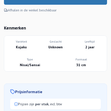
Afhalen in de winkel beschikbaar
Kenmerken
Variëteit
Geslacht
Leeftijd
Kujaku
Unknown
2 jaar
Type
Formaat
Nisai/Sansai
31 cm
Prijsinformatie
Prijzen zijn
per stuk
, incl. btw