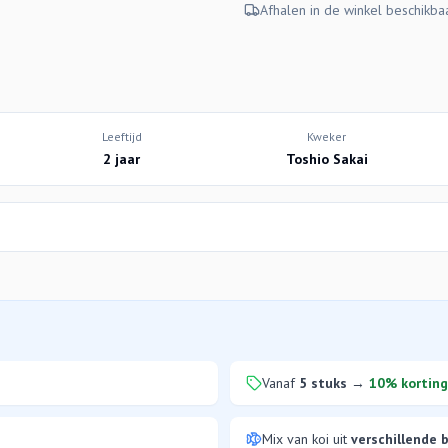
Afhalen in de winkel beschikba
Leeftijd
Kweker
2 jaar
Toshio Sakai
Vanaf
5 stuks
→
10% korting
Mix van koi uit
verschillende 