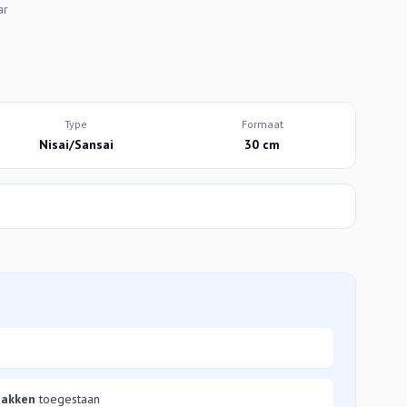
ar
Type
Formaat
Nisai/Sansai
30 cm
bakken
toegestaan