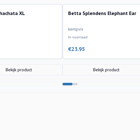
ohachata XL
Betta Splendens Elephant Ear
ssen
aquariumvissen
kempvis
In voorraad
€
23.95
Bekijk product
Bekijk product