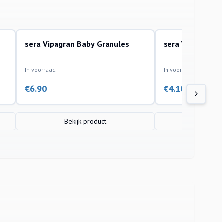
sera Vipagran Baby Granules
sera Vipan Flak
In voorraad
In voorraad
€
6.90
€
4.10
Bekijk product
Bekijk