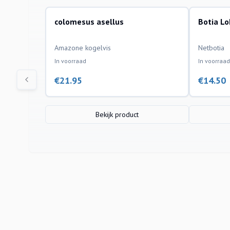
colomesus asellus
Botia L
aquariumvissen
aquariumvi
Amazone kogelvis
Netbotia
In voorraad
In voorraad
€
21.95
€
14.50
Bekijk product