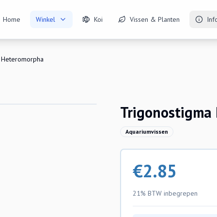
Home
Winkel
Koi
Vissen & Planten
Inf
a Heteromorpha
Trigonostigma
Aquariumvissen
€
2.85
21% BTW
inbegrepen