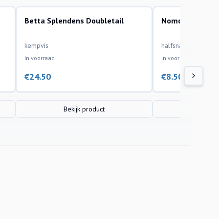
Betta Splendens Doubletail
Nomorhamphus 
aquariumvissen
aquariumvissen
kempvis
halfsnavelbek
In voorraad
In voorraad
€
24.50
€
8.50
Bekijk product
Bekijk