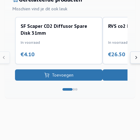
Misschien vind je dit ook leuk
SF Scaper CO2 Diffusor Spare
RVS co2 Diffu
co2 installatie toebehoren
co2 installatie toe
Disk 31mm
In voorraad
In voorraad
€
4.10
€
26.50
Toevoegen