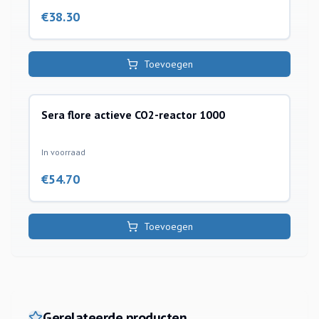
€
38.30
Toevoegen
Sera flore actieve CO2-reactor 1000
co2 installatie toebehoren
In voorraad
€
54.70
Toevoegen
Gerelateerde producten