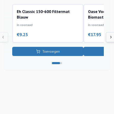
Eh Classic 150-600 Filtermat
Oase Voorfilt
filtermaterialen
filtermaterialen
Blauw
Biomaster 45
In voorraad
In voorraad
€
9.25
€
17.95
Toevoegen