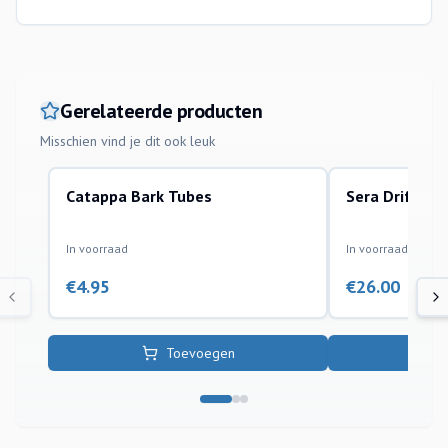
Gerelateerde producten
Misschien vind je dit ook leuk
Catappa Bark Tubes
Sera Driftwo
natuurlijke decoratie
natuurlijke decorati
In voorraad
In voorraad
€
4.95
€
26.00
Toevoegen