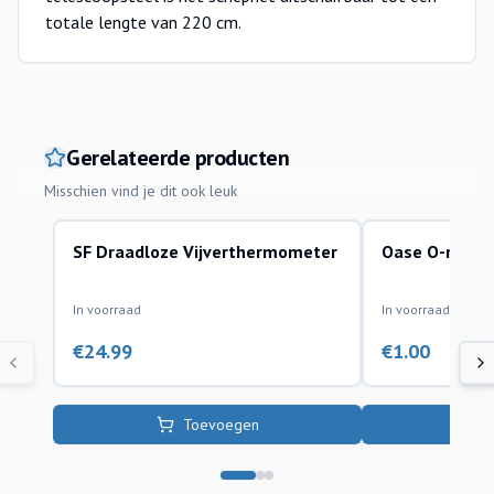
totale lengte van 220 cm.
Gerelateerde producten
Misschien vind je dit ook leuk
SF Draadloze Vijverthermometer
Oase O-ring P
vijverbescherming
vijveraccessoires
In voorraad
In voorraad
€
24.99
€
1.00
Toevoegen