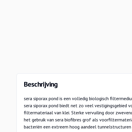
Beschrijving
sera siporax pond is een volledig biologisch filtermedium voo
van zeer geringe hoeveelheden vers water. Het binnenste 
sera siporax pond biedt net zo veel vestigingsgebied voo
zuurstofarme omstandigheden, waardoor bacteriën 
filtermateriaal van klei. Sterke vervuiling door zwev
gestimuleerd worden om voldoende zuurstof te krij
het gebruik van sera biofibres grof als voorfiltermateriaal. sera siporax pond
nitraat continu af en het vijverwater blijft nitraatarm. 1 liter sera siporax pond
bacteriën een extreem hoog aandeel tunnelstructuren