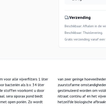
Verzending
Beschikbaar: Afhalen in de wi
Beschikbaar:
Thuislevering
.
Gratis verzending vanaf een 
r alle vijverfilters 1 liter
van de tunnel verkeert in
r bacteriën als b.v. 34 liter
tot splitsing van nitraat
ende stoffen voorkomt u door
gen. Daarmee breken ze het
 biedt
 heeft
 met open poriën. Zo wordt
hetzelfde biologische afbraakv