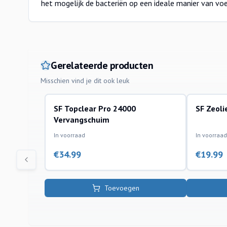
het mogelijk de bacteriën op een ideale manier van vo
Gerelateerde producten
Misschien vind je dit ook leuk
SF Topclear Pro 24000
SF Zeoli
filtermaterialen vijverafdeling
waterbehan
Vervangschuim
In voorraad
In voorraad
€
34.99
€
19.99
Toevoegen