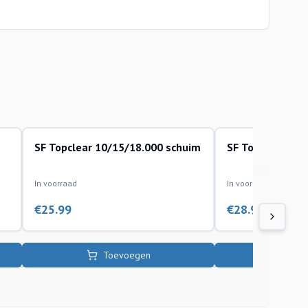
SF Topclear 10/15/18.000 schuim
SF Topclear 500
filtermaterialen vijverafdeling
filtermaterialen vijvera
In voorraad
In voorraad
€
25.99
€
28.99
Toevoegen
To