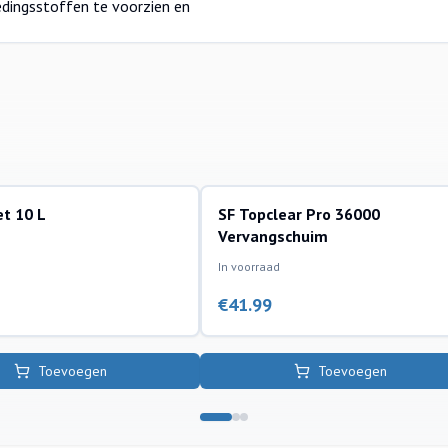
edingsstoffen te voorzien en
et 10 L
SF Topclear Pro 36000
deling en algenbestrijding
filtermaterialen vijverafdeling
Vervangschuim
In voorraad
€
41.99
Toevoegen
Toevoegen