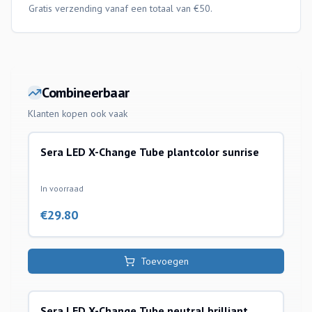
Gratis verzending vanaf een totaal van €50.
Combineerbaar
Klanten kopen ook vaak
Sera LED X-Change Tube plantcolor sunrise
verlichting toebehoren
In voorraad
€
29.80
Toevoegen
Sera LED X-Change Tube neutral brilliant
verlichting toebehoren