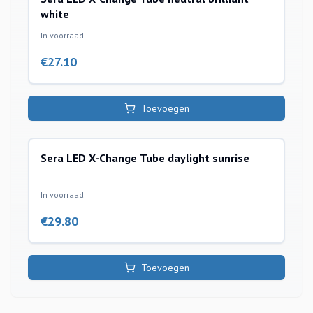
white
In voorraad
€
27.10
Toevoegen
Sera LED X-Change Tube daylight sunrise
verlichting toebehoren
In voorraad
€
29.80
Toevoegen