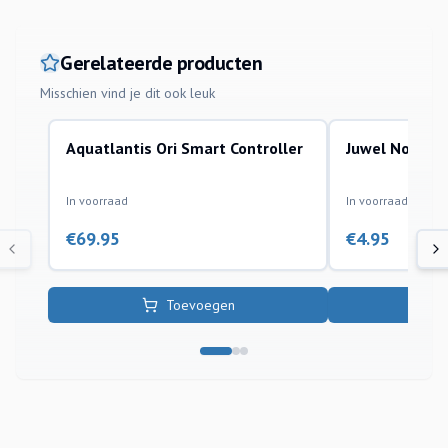
Gerelateerde producten
Misschien vind je dit ook leuk
Aquatlantis Ori Smart Controller
Juwel Novolux
aquarium
verlichting toebeh
In voorraad
In voorraad
€
69.95
€
4.95
Toevoegen