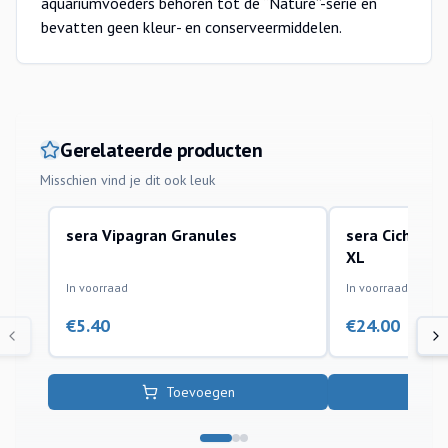
aquariumvoeders behoren tot de “Nature”-serie en
bevatten geen kleur- en conserveermiddelen.
Gerelateerde producten
Misschien vind je dit ook leuk
sera Vipagran Granules
sera Cichlid 
voer
voer
XL
In voorraad
In voorraad
€
5.40
€
24.00
Toevoegen