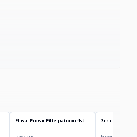
Fluval Provac Filterpatroon 4st
Sera Gravel Cle
bodemstofzuigers en skimmers
bodemstofzuigers en 
In voorraad
In voorraad