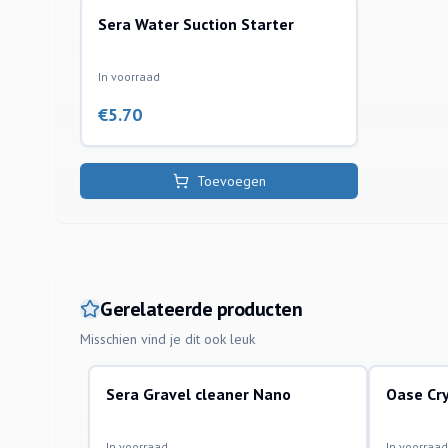
Sera Water Suction Starter
reiniging van aquaria
In voorraad
€
5.70
Toevoegen
Gerelateerde producten
Misschien vind je dit ook leuk
Sera Gravel cleaner Nano
Oase Cr
reiniging van aquaria
bodemstofz
In voorraad
In voorraad