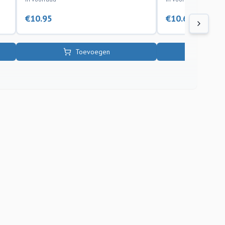
€
10.95
€
10.60
Toevoegen
To