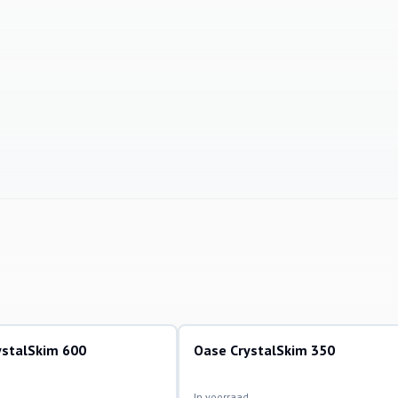
ystalSkim 600
Oase CrystalSkim 350
uigers en skimmers
bodemstofzuigers en skimmers
In voorraad