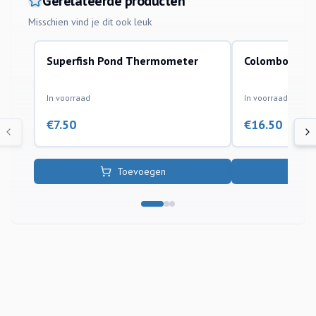
Gerelateerde producten
Misschien vind je dit ook leuk
Superfish Pond Thermometer
Colombo Gh+
wateranalyse onderhoud vijverafdeling
waterbehandeling e
In voorraad
In voorraad
€
7.50
€
16.50
Toevoegen