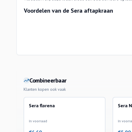
Voordelen van de Sera aftapkraan
Combineerbaar
Klanten kopen ook vaak
Sera florena
Sera N
producten
waterbe
In voorraad
In voorr