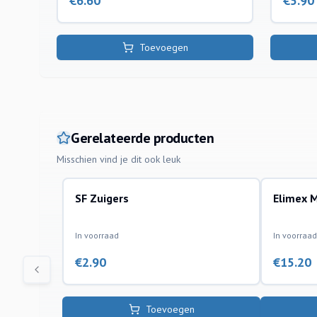
€
6.60
€
5.90
Toevoegen
Gerelateerde producten
Misschien vind je dit ook leuk
SF Zuigers
Elimex 
onderdelen
accessoires
In voorraad
In voorraad
€
2.90
€
15.20
Toevoegen