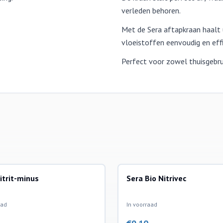
verleden behoren.
Met de Sera aftapkraan haalt 
vloeistoffen eenvoudig en eff
Perfect voor zowel thuisgebrui
itrit-minus
Sera Bio Nitrivec
handeling
waterbehandeling
aad
In voorraad