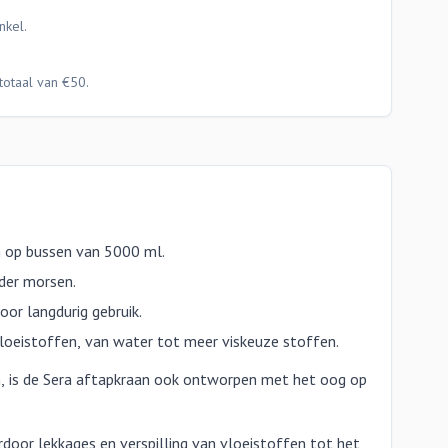
nkel.
totaal van €50.
en op bussen van 5000 ml.
der morsen.
or langdurig gebruik.
vloeistoffen, van water tot meer viskeuze stoffen.
n, is de Sera aftapkraan ook ontworpen met het oog op
rdoor lekkages en verspilling van vloeistoffen tot het