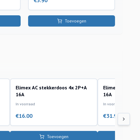
€
5.90
Toevoegen
Elimex AC stekkerdoos 4x 2P+A
Elimex AC Stek
accessoires
accessoires
16A
16A
In voorraad
In voorraad
€
16.00
€
31.95
Toevoegen
To