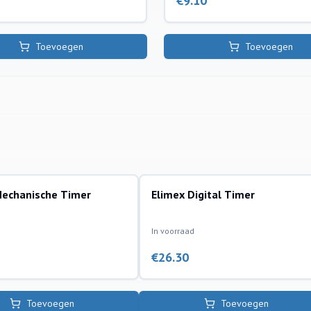
€
9.10
Toevoegen
Toevoegen
Mechanische Timer
Elimex Digital Timer
accessoires
In voorraad
€
26.30
Toevoegen
Toevoegen