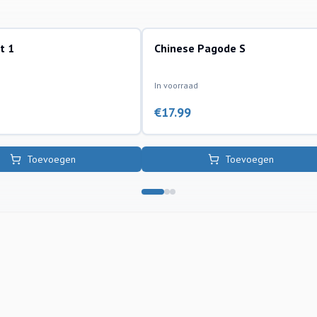
t 1
Chinese Pagode S
ornamenten
kunststof ornamenten
In voorraad
€
17.99
Toevoegen
Toevoegen