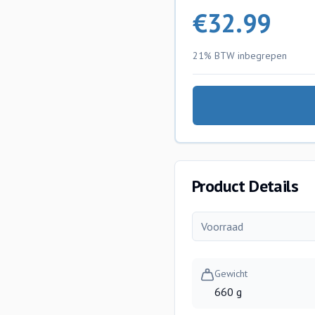
€
32.99
21% BTW
inbegrepen
Product Details
Voorraad
Gewicht
660 g