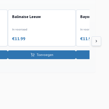
Balinaise Leeuw
Bayon Buddha 2
kunststof ornamenten
kunststof ornamenten
In voorraad
In voorraad
€
11.99
€
11.99
Toevoegen
To