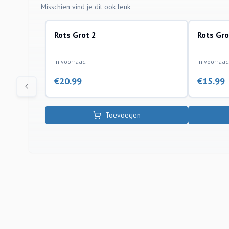
Misschien vind je dit ook leuk
Rots Grot 2
Rots Gro
kunststof ornamenten
kunststof 
In voorraad
In voorraad
€
20.99
€
15.99
Toevoegen