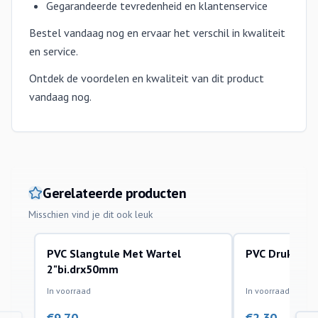
Gegarandeerde tevredenheid en klantenservice
Bestel vandaag nog en ervaar het verschil in kwaliteit
en service.
Ontdek de voordelen en kwaliteit van dit product
vandaag nog.
Gerelateerde producten
Misschien vind je dit ook leuk
PVC Slangtule Met Wartel
PVC Drukbuiz
pvc materialen toebehoren
pvc materialen toe
2"bi.drx50mm
In voorraad
In voorraad
€
9.70
€
2.30