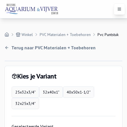
Open
Winkel
PVC Materialen + Toebehoren
Pvc Puntstuk
Terug naar
PVC Materialen + Toebehoren
Variaties
Kies je Variant
25x32x3/4"
32x40x1"
40x50x1-1/2"
32x25x3/4"
Geselecteerde Variant