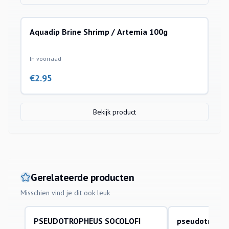
Aquadip Brine Shrimp / Artemia 100g
In voorraad
€
2.95
Bekijk product
Gerelateerde producten
Misschien vind je dit ook leuk
PSEUDOTROPHEUS SOCOLOFI
pseudotrophe
aquariumvissen
aquariumvissen