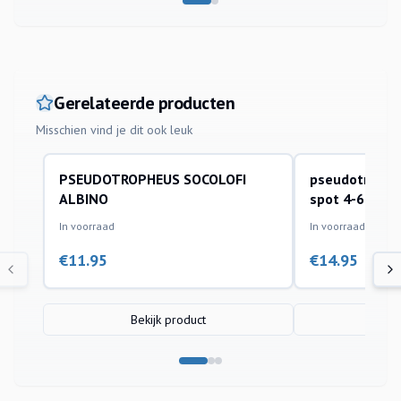
Gerelateerde producten
Misschien vind je dit ook leuk
PSEUDOTROPHEUS SOCOLOFI
pseudotrophe
aquariumvissen
aquariumvissen
ALBINO
spot 4-6cm
In voorraad
In voorraad
€
11.95
€
14.95
Bekijk product
Bek