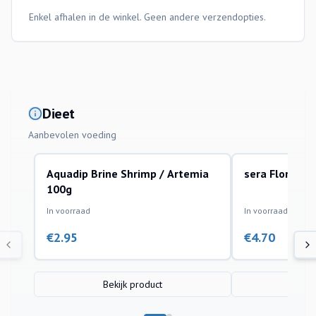
Enkel afhalen in de winkel. Geen andere verzendopties.
Dieet
Aanbevolen voeding
Aquadip Brine Shrimp / Artemia
sera Flora Fl
100g
In voorraad
In voorraad
€
2.95
€
4.70
Bekijk product
Bek