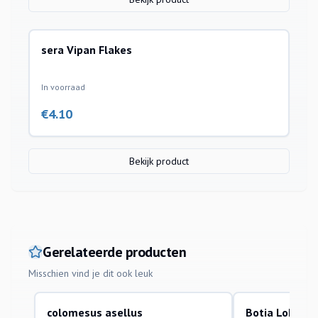
sera Vipan Flakes
In voorraad
€
4.10
Bekijk product
Gerelateerde producten
Misschien vind je dit ook leuk
colomesus asellus
Botia Lohach
aquariumvissen
aquariumvissen