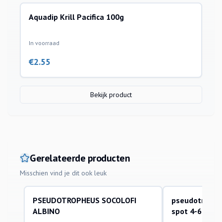
Aquadip Krill Pacifica 100g
In voorraad
€
2.55
Bekijk product
Gerelateerde producten
Misschien vind je dit ook leuk
PSEUDOTROPHEUS SOCOLOFI
pseudotrophe
aquariumvissen
aquariumvissen
ALBINO
spot 4-6cm