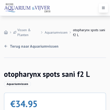
Open
Vissen &
otopharynx spots sani
Aquariumvissen
Planten
f2 L
Terug naar
Aquariumvissen
otopharynx spots sani f2 L
Aquariumvissen
€
34.95