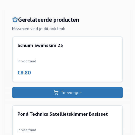
Gerelateerde producten
Misschien vind je dit ook leuk
Schuim Swimskim 25
oppervlakte afzuigers skimmers toebehoren
In voorraad
€
8.80
Toevoegen
Pond Technics Satellietskimmer Basisset
oppervlakte afzuigers skimmers toebehoren
In voorraad