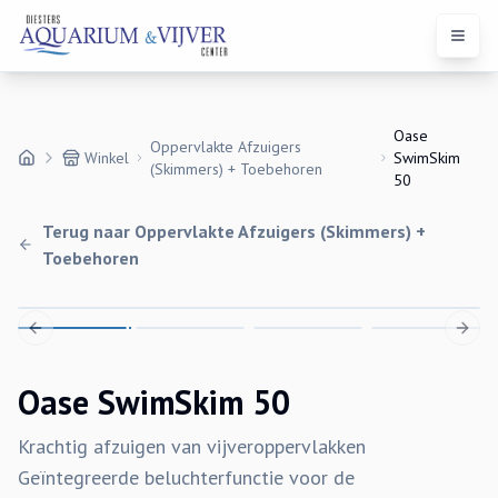
Open 
Oase
Oppervlakte Afzuigers
Winkel
SwimSkim
(Skimmers) + Toebehoren
50
Terug naar
Oppervlakte Afzuigers (Skimmers) +
Toebehoren
Previous slide
Next 
Oase SwimSkim 50
Krachtig afzuigen van vijveroppervlakken
Geïntegreerde beluchterfunctie voor de