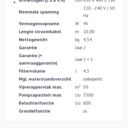
Afmetingen (L x B x H)
mm
450 x 400 x 390
220 - 240 V / 50
Nominale spanning
Hz
Vermogensopname
W
45
Lengte stroomkabel
m
10,00
Nettogewicht
kg
4,54
Garantie
Jaar
2
Garantie (+
Jaar
2 + 1
aanvraaggarantie)
Filtervolume
l
4,5
Mgl. waterstandsverschil
onbeperkt
2
Vijveroppervlak max.
m
50
Pompcapaciteit max.
l/u
3500
Beluchterfunctie
l/u
600
Grondelfunctie
Ja