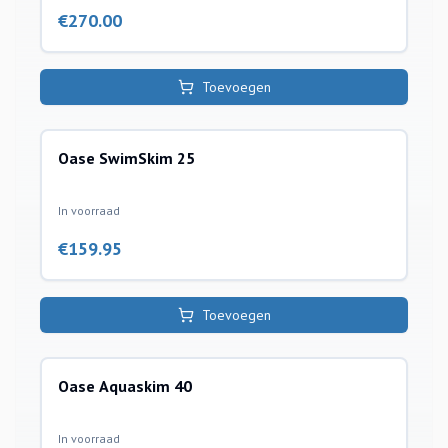
€
270.00
Toevoegen
Oase SwimSkim 25
oppervlakte afzuigers skimmers toebehoren
In voorraad
€
159.95
Toevoegen
Oase Aquaskim 40
oppervlakte afzuigers skimmers toebehoren
In voorraad