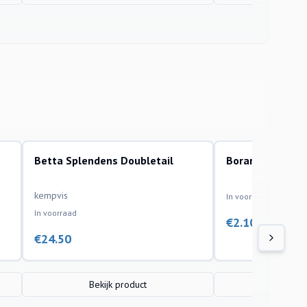
Betta Splendens Doubletail
Boraras Macula
aquariumvissen
aquariumvissen
kempvis
In voorraad
In voorraad
€
2.10
€
24.50
Bekijk product
Bekijk