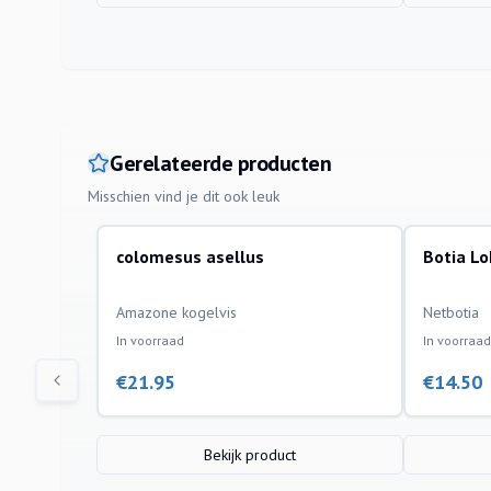
Gerelateerde producten
Misschien vind je dit ook leuk
colomesus asellus
Botia L
aquariumvissen
aquariumvi
Amazone kogelvis
Netbotia
In voorraad
In voorraad
€
21.95
€
14.50
Bekijk product