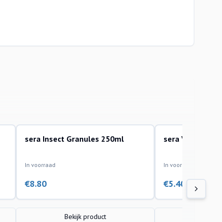
sera Insect Granules 250ml
sera Vipagran G
In voorraad
In voorraad
€
8.80
€
5.40
Bekijk product
Bekijk