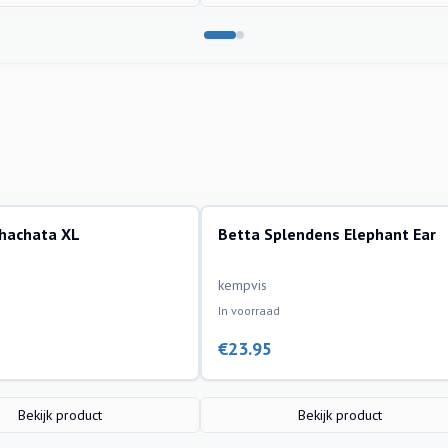
ohachata XL
Betta Splendens Elephant Ear
ssen
aquariumvissen
kempvis
In voorraad
€
23.95
Bekijk product
Bekijk product