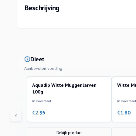
Beschrijving
Dieet
Aanbevolen voeding
Aquadip Witte Muggenlarven
Witte M
100g
In voorraad
In voorraad
€
2.95
€
1.80
Bekijk product