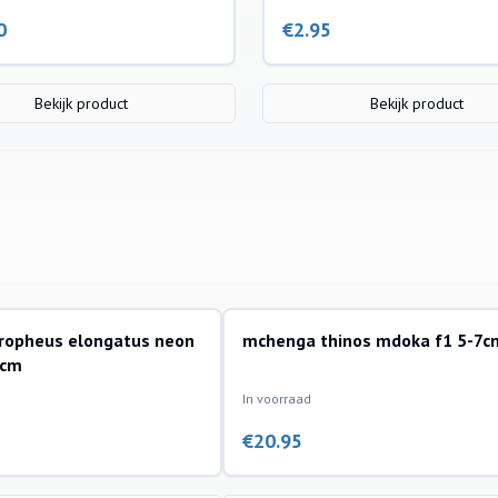
0
€
2.95
Bekijk product
Bekijk product
ropheus elongatus neon
mchenga thinos mdoka f1 5-7c
ssen
aquariumvissen
6cm
In voorraad
€
20.95