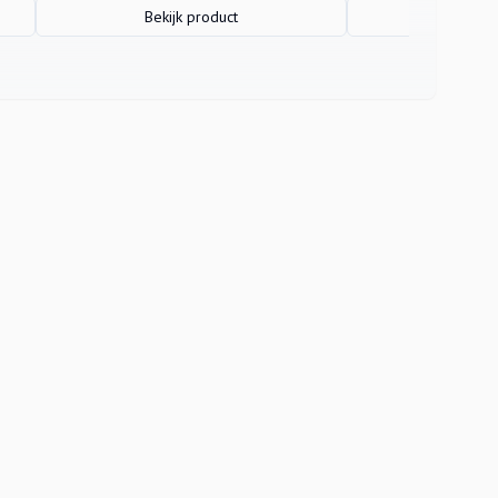
Bekijk product
Bekijk