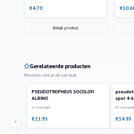
€
4.70
€
10.6
Bekijk product
Gerelateerde producten
Misschien vind je dit ook leuk
PSEUDOTROPHEUS SOCOLOFI
pseudot
aquariumvissen
aquariumvi
ALBINO
spot 4-
In voorraad
In voorraad
€
11.95
€
14.95