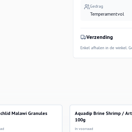
Gedrag
Temperamentvol
Verzending
Enkel afhalen in de winkel. 
ichlid Malawi Granules
Aquadip Brine Shrimp / Ar
100g
aad
In voorraad