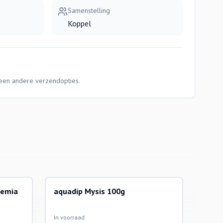
Samenstelling
Koppel
Geen andere verzendopties.
temia
aquadip Mysis 100g
In voorraad