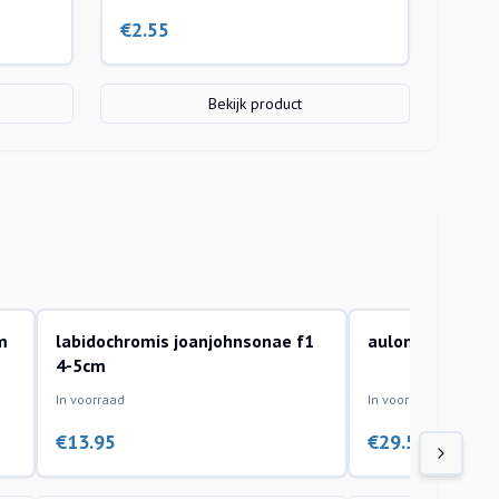
€
2.55
Bekijk product
m
labidochromis joanjohnsonae f1
aulonocara male
aquariumvissen
aquariumvissen
4-5cm
In voorraad
In voorraad
€
13.95
€
29.50