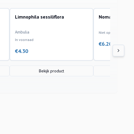
n.
Limnophila sessiliflora
Nomaphila Siame
aquariumplanten
aquariumplanten
Uitverkocht
Ambulia
Niet op voorraad
voor uw vissen.
In voorraad
e plant te bieden heeft!
€
6.20
€
4.30
Bekijk product
Bekijk