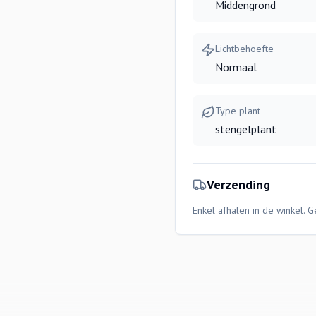
Middengrond
Lichtbehoefte
Normaal
Type plant
stengelplant
Verzending
Enkel afhalen in de winkel. 
schillende voordelen voor uw aquarium.
 te absorberen en zuurstof te produceren.