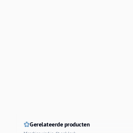
have voor aquascapers en aquariumliefhebbers.
Naast zijn schoonheid, biedt de Lobelia Cardinalis ook ver
Gerelateerde producten
Het bevordert de waterkwaliteit door schadelijke stoffen