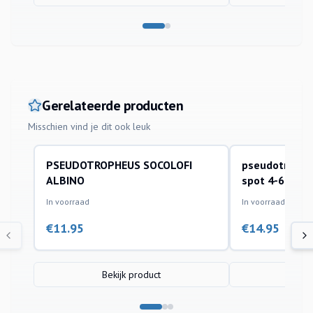
Gerelateerde producten
Misschien vind je dit ook leuk
PSEUDOTROPHEUS SOCOLOFI
pseudotrophe
aquariumvissen
aquariumvissen
ALBINO
spot 4-6cm
In voorraad
In voorraad
€
11.95
€
14.95
Bekijk product
Bek