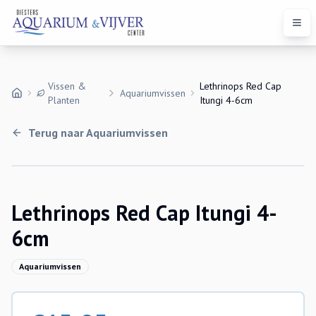
Open
Vissen &
Lethrinops Red Cap
Aquariumvissen
Planten
Itungi 4-6cm
Terug naar
Aquariumvissen
Lethrinops Red Cap Itungi 4-
6cm
Aquariumvissen