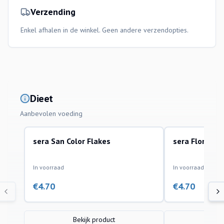
Verzending
Enkel afhalen in de winkel. Geen andere verzendopties.
Dieet
Aanbevolen voeding
sera San Color Flakes
sera Flora Fl
In voorraad
In voorraad
€
4.70
€
4.70
Bekijk product
Bek