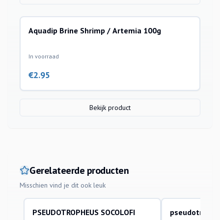
Aquadip Brine Shrimp / Artemia 100g
In voorraad
€
2.95
Bekijk product
Gerelateerde producten
Misschien vind je dit ook leuk
PSEUDOTROPHEUS SOCOLOFI
pseudotrophe
aquariumvissen
aquariumvissen