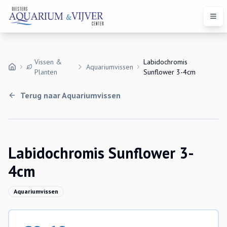
Open
Vissen &
Labidochromis
Aquariumvissen
Planten
Sunflower 3-4cm
Terug naar
Aquariumvissen
Uitverkocht
Labidochromis Sunflower 3-
4cm
Aquariumvissen