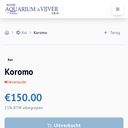
Open 
Koi
Koromo
Terug
Koi
Koromo
Uitverkocht
€
150.00
21% BTW
inbegrepen
Uitverkocht