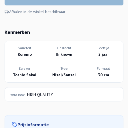
Afhalen in de winkel beschikbaar
Kenmerken
Variëteit
Geslacht
Leeftijd
Koromo
Unknown
2 jaar
Kweker
Type
Formaat
Toshio Sakai
Nisai/Sansai
30 cm
HIGH QUALITY
Extra info:
Prijsinformatie