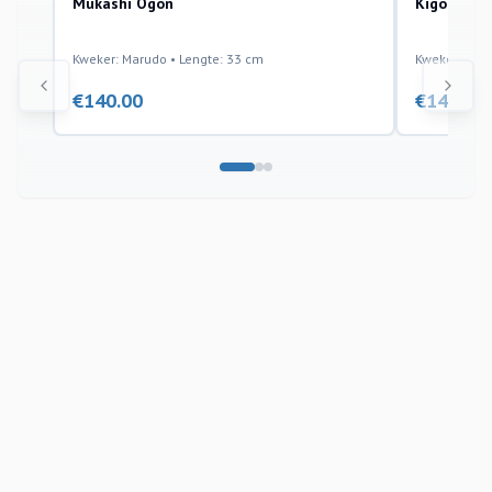
Mukashi Ogon
Kigoi
Kweker: Marudo • Lengte: 33 cm
Kweker: Maru
€
140.00
€
140.00