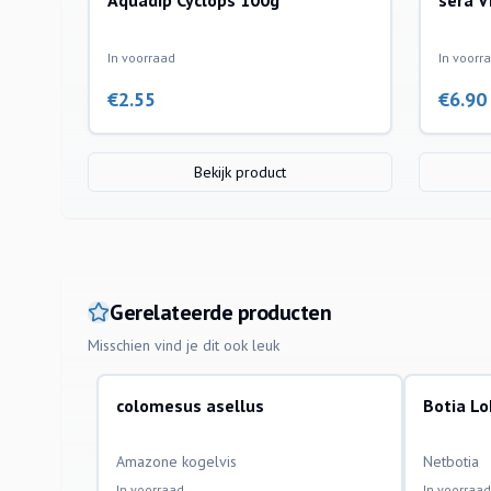
Aquadip Cyclops 100g
sera V
In voorraad
In voorr
€
2.55
€
6.90
Bekijk product
Gerelateerde producten
Misschien vind je dit ook leuk
colomesus asellus
Botia L
aquariumvissen
aquariumvi
Amazone kogelvis
Netbotia
In voorraad
In voorraad