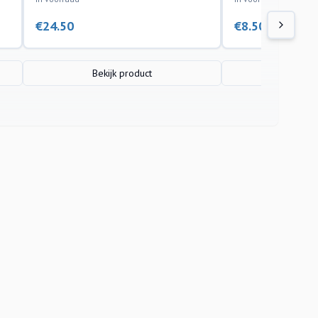
€
24.50
€
8.50
Bekijk product
Bekijk