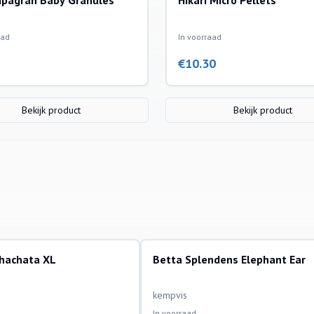
ipagran Baby Granules
Hikari Micro Pellets
aad
In voorraad
€
10.30
Bekijk product
Bekijk product
ohachata XL
Betta Splendens Elephant Ear
ssen
aquariumvissen
kempvis
In voorraad