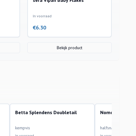
sera Vipan Baby Flakes
In voorraad
€
6.30
Bekijk product
Betta Splendens Doubletail
Nomorhamphus 
aquariumvissen
aquariumvissen
kempvis
halfsnavelbek
In voorraad
In voorraad