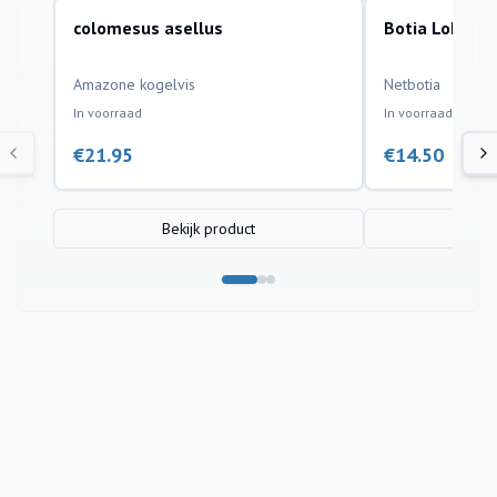
colomesus asellus
Botia Lohach
aquariumvissen
aquariumvissen
Amazone kogelvis
Netbotia
In voorraad
In voorraad
€
21.95
€
14.50
Bekijk product
Bek