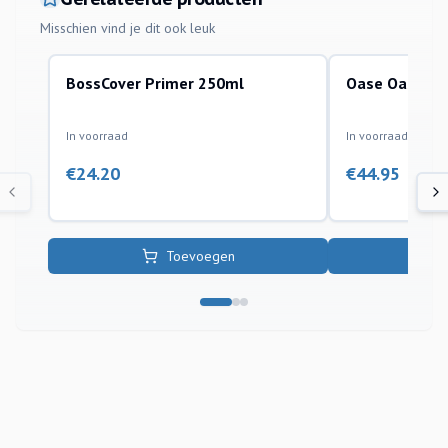
Misschien vind je dit ook leuk
BossCover Primer 250ml
Oase Oasefol 
epdm vijverfolie toebehoren
epdm vijverfolie t
In voorraad
In voorraad
€
24.20
€
44.95
Toevoegen