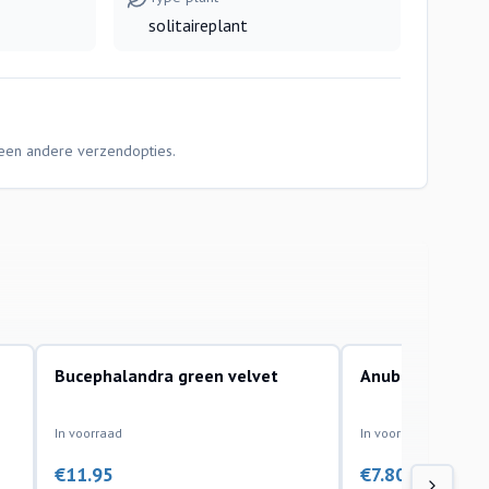
solitaireplant
Geen andere verzendopties.
Bucephalandra green velvet
Anubias Nana Pe
aquariumplanten
aquariumplanten
In voorraad
In voorraad
€
11.95
€
7.80