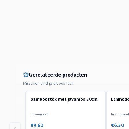
Gerelateerde producten
Misschien vind je dit ook leuk
bamboostok met javamos 20cm
Echinod
aquariumplanten
aquariump
In voorraad
In voorraad
€
9.60
€
6.50