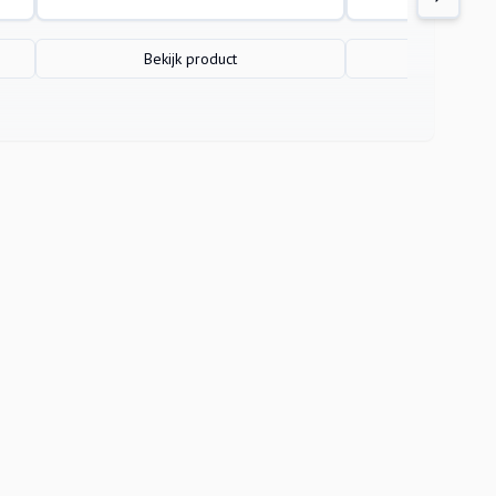
Bekijk product
Bekijk