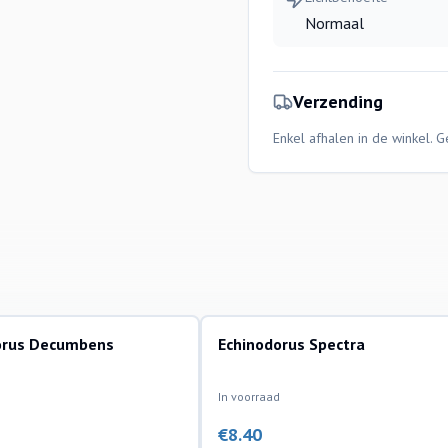
Normaal
Verzending
Enkel afhalen in de winkel. 
orus Decumbens
Echinodorus Spectra
lanten
aquariumplanten
In voorraad
€
8.40