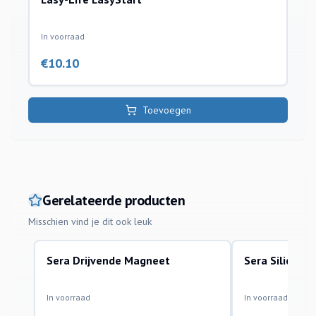
In voorraad
€
10.10
Toevoegen
Gerelateerde producten
Misschien vind je dit ook leuk
Sera Drijvende Magneet
Sera Silicate 
algenbestrijding
algenbestrijding
In voorraad
In voorraad