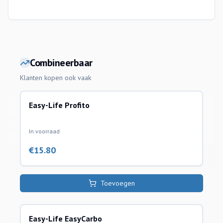
Combineerbaar
Klanten kopen ook vaak
Easy-Life Profito
producten
In voorraad
€
15.80
Toevoegen
Easy-Life EasyCarbo
producten