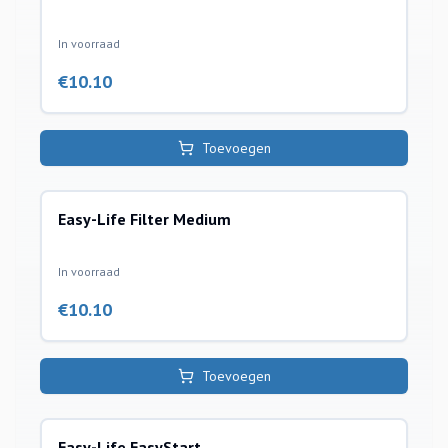
In voorraad
€
10.10
Toevoegen
Easy-Life Filter Medium
waterbehandeling
In voorraad
€
10.10
Toevoegen
Easy-Life EasyStart
waterbehandeling