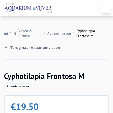
Open
Vissen &
Cyphotilapia
Aquariumvissen
Planten
Frontosa M
Terug naar
Aquariumvissen
Uitverkocht
Cyphotilapia Frontosa M
Aquariumvissen
€
19.50