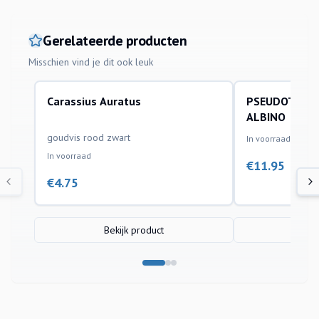
Gerelateerde producten
Misschien vind je dit ook leuk
Carassius Auratus
PSEUDOTROPH
aquariumvissen
aquariumvissen
ALBINO
goudvis rood zwart
In voorraad
In voorraad
€
11.95
€
4.75
Bekijk product
Bek