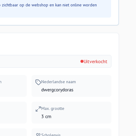
nfo zichtbaar op de webshop en kan niet online worden
Uitverkocht
m
Nederlandse naam
dwergcorydoras
Max. grootte
3 cm
Scholenvis