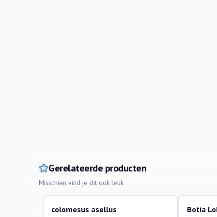
Gerelateerde producten
Misschien vind je dit ook leuk
colomesus asellus
Botia L
aquariumvissen
aquariumvi