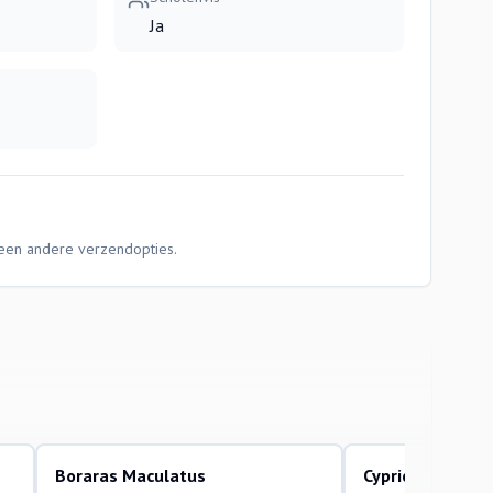
Ja
Geen andere verzendopties.
Boraras Maculatus
Cyprichromis le
aquariumvissen
aquariumvissen