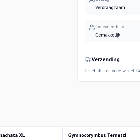
Verdraagzaam
Combineerbaar
Gemakkelijk
Verzending
Enkel afhalen in de winkel. 
ohachata XL
Gymnocorymbus Ternetzi
ssen
aquariumvissen