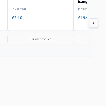
isanga 6cm
In voorraad
In voorraad
€
2.10
€
19.95
Bekijk product
Bekijk