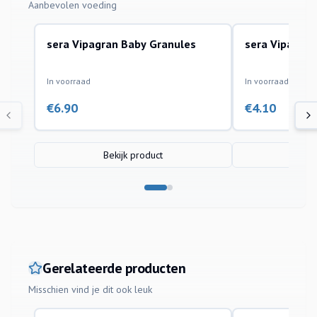
Aanbevolen voeding
sera Vipagran Baby Granules
sera Vipan Fl
In voorraad
In voorraad
€
6.90
€
4.10
Bekijk product
Bek
Gerelateerde producten
Misschien vind je dit ook leuk