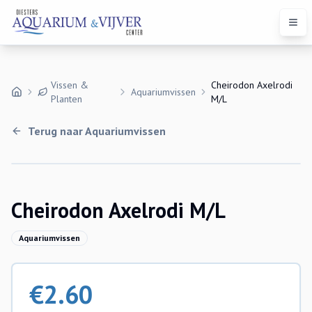
Open
Vissen &
Cheirodon Axelrodi
Aquariumvissen
Planten
M/L
Terug naar
Aquariumvissen
Cheirodon Axelrodi M/L
Aquariumvissen
€
2.60