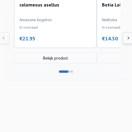
colomesus asellus
Botia Lohach
aquariumvissen
aquariumvissen
Amazone kogelvis
Netbotia
In voorraad
In voorraad
€
21.95
€
14.50
Bekijk product
Bek