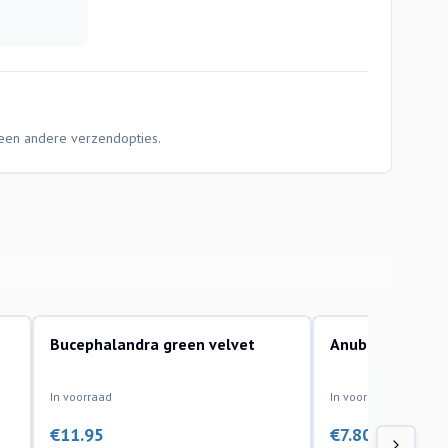
Geen andere verzendopties.
Bucephalandra green velvet
Anubias Nana Pe
aquariumplanten
aquariumplanten
In voorraad
In voorraad
€
11.95
€
7.80