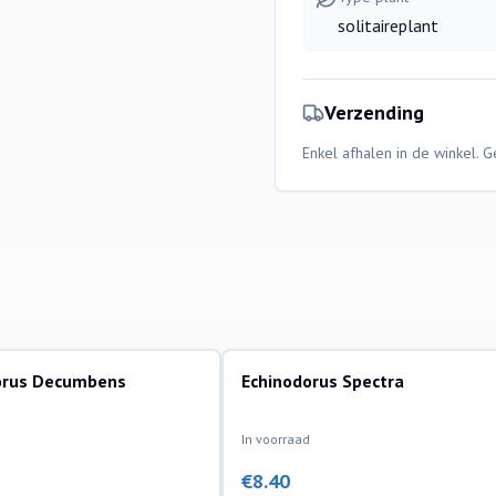
solitaireplant
Verzending
Enkel afhalen in de winkel. 
orus Decumbens
Echinodorus Spectra
lanten
aquariumplanten
In voorraad
€
8.40