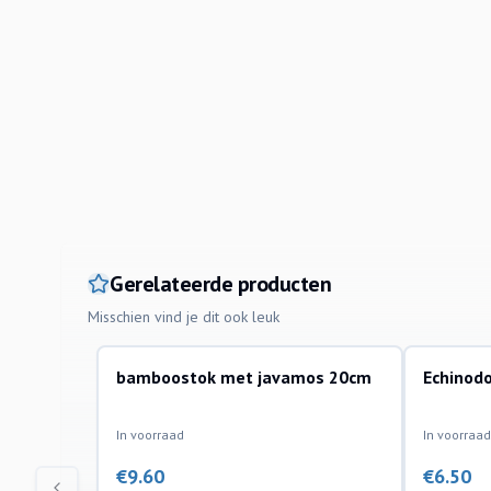
Gerelateerde producten
Misschien vind je dit ook leuk
bamboostok met javamos 20cm
Echinod
aquariumplanten
aquariump
In voorraad
In voorraad
€
9.60
€
6.50