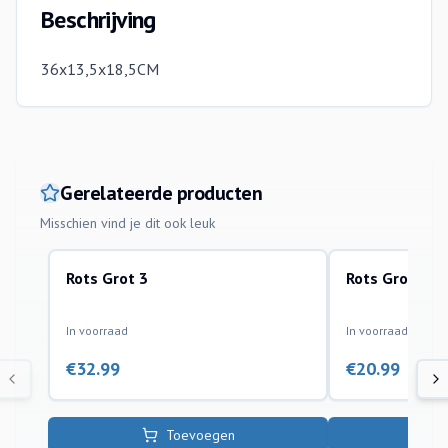
Beschrijving
36x13,5x18,5CM
Gerelateerde producten
Misschien vind je dit ook leuk
Rots Grot 3
Rots Grot 2
kunststof ornamenten
kunststof ornamen
In voorraad
In voorraad
€
32.99
€
20.99
Toevoegen