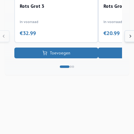
Rots Grot 3
Rots Grot 2
kunststof ornamenten
kunststof ornamen
In voorraad
In voorraad
€
32.99
€
20.99
Toevoegen