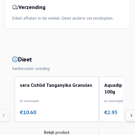
Verzending
Enkel afhalen in de winkel. Geen andere verzendopties.
Dieet
Aanbevolen voeding
sera Cichlid Tanganyika Granules
Aquadip Brine
100g
In voorraad
In voorraad
€
10.60
€
2.95
Bekijk product
Bek