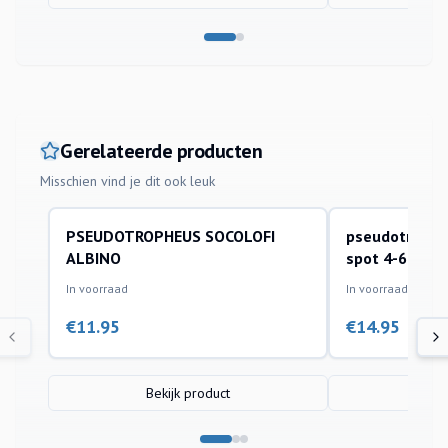
Gerelateerde producten
Misschien vind je dit ook leuk
PSEUDOTROPHEUS SOCOLOFI
pseudotrophe
aquariumvissen
aquariumvissen
ALBINO
spot 4-6cm
In voorraad
In voorraad
€
11.95
€
14.95
Bekijk product
Bek