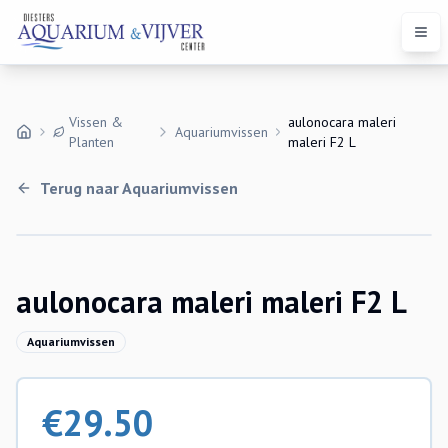
Open
Vissen &
aulonocara maleri
Aquariumvissen
Planten
maleri F2 L
Terug naar
Aquariumvissen
aulonocara maleri maleri F2 L
Aquariumvissen
€
29.50