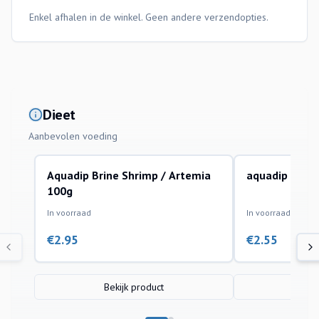
Enkel afhalen in de winkel. Geen andere verzendopties.
Dieet
Aanbevolen voeding
Aquadip Brine Shrimp / Artemia
aquadip Mysi
100g
In voorraad
In voorraad
€
2.95
€
2.55
Bekijk product
Bek