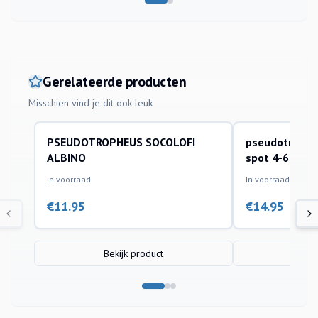
Gerelateerde producten
Misschien vind je dit ook leuk
PSEUDOTROPHEUS SOCOLOFI
pseudotrophe
aquariumvissen
aquariumvissen
ALBINO
spot 4-6cm
In voorraad
In voorraad
€
11.95
€
14.95
Bekijk product
Bek