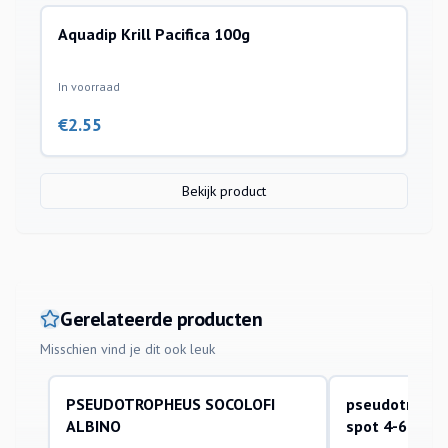
Aquadip Krill Pacifica 100g
In voorraad
€
2.55
Bekijk product
Gerelateerde producten
Misschien vind je dit ook leuk
PSEUDOTROPHEUS SOCOLOFI
pseudotrophe
aquariumvissen
aquariumvissen
ALBINO
spot 4-6cm